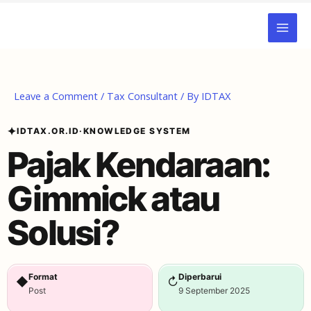
Skip
to
content
Leave a Comment
/
Tax Consultant
/ By
IDTAX
✦
IDTAX.OR.ID
·
KNOWLEDGE SYSTEM
Pajak Kendaraan:
Gimmick atau
Solusi?
Format
Diperbarui
◆
↻
Post
9 September 2025